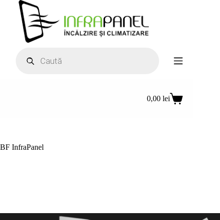
Sari
la
conținut
Products
search
0,00
lei
Coș
de
cumpărături
BF InfraPanel