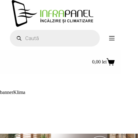
Sari
la
conținut
Products
search
0,00
lei
Coș
de
cumpărături
bannerKlima