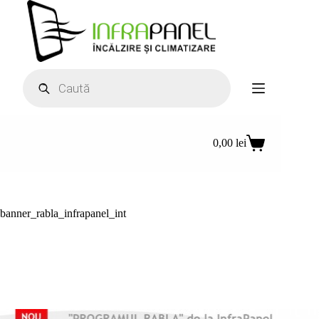
Sari
la
conținut
Products
search
0,00
lei
Coș
de
cumpărături
banner_rabla_infrapanel_int