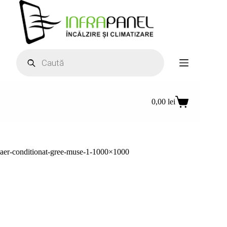
Sari
la
conținut
Products
search
0,00
lei
Coș
de
cumpărături
aer-conditionat-gree-muse-1-1000×1000