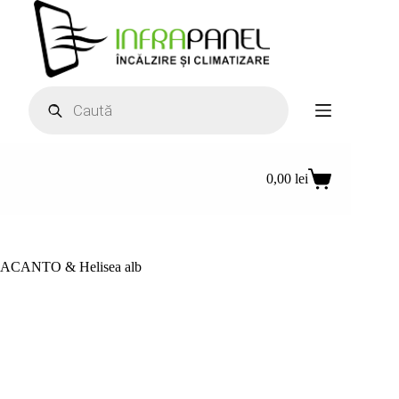
Sari
la
conținut
Products
search
0,00
lei
Coș
de
cumpărături
ACANTO & Helisea alb