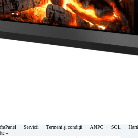
fraPanel
Servicii
Termeni și condiții
ANPC
SOL
Hartă
ite –