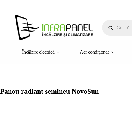
Sari
la
conținut
Products
search
Încălzire electrică
Aer condiționat
Panou radiant semineu NovoSun