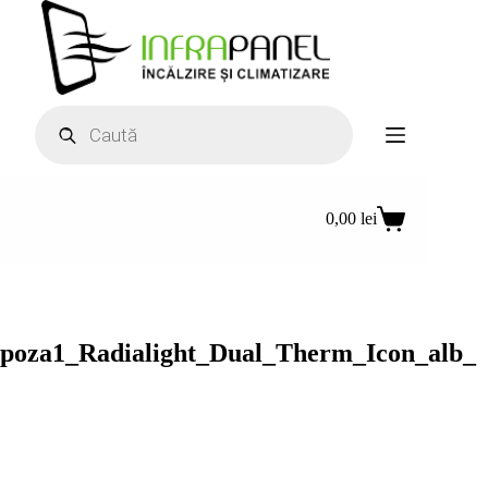
Sari
la
conținut
Products
search
0,00
lei
Coș
de
cumpărături
poza1_Radialight_Dual_Therm_Icon_alb_