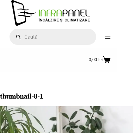
Sari
la
conținut
Products
search
0,00
lei
Coș
de
cumpărături
thumbnail-8-1