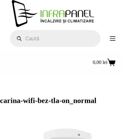
Sari
la
conținut
Products
search
0,00
lei
Coș
de
cumpărături
carina-wifi-bez-tla-on_normal