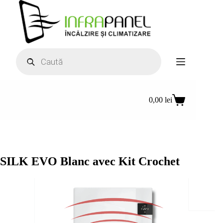
Sari
la
conținut
Products
search
0,00
lei
Coș
de
cumpărături
SILK EVO Blanc avec Kit Crochet