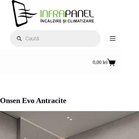
Sari
la
conținut
Products
search
0,00
lei
Coș
de
cumpărături
Onsen Evo Antracite