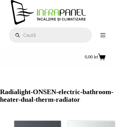
Sari
la
conținut
Products
search
0,00
lei
Coș
de
cumpărături
Radialight-ONSEN-electric-bathroom-
heater-dual-therm-radiator