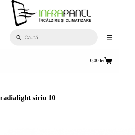
Sari
la
conținut
Products
search
0,00
lei
Coș
de
cumpărături
radialight sirio 10