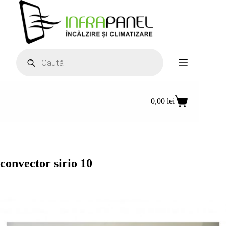
Sari
la
conținut
Products
search
0,00
lei
Coș
de
cumpărături
convector sirio 10