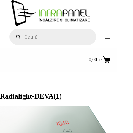
Sari
la
conținut
Products
search
0,00
lei
Coș
de
cumpărături
Radialight-DEVA(1)