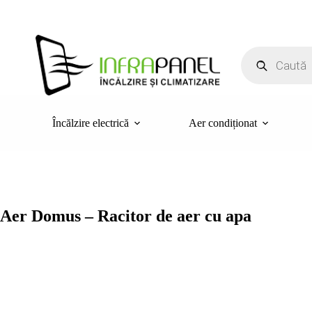
Sari
la
conținut
Products
search
Încălzire electrică
Aer condiționat
Aer Domus – Racitor de aer cu apa