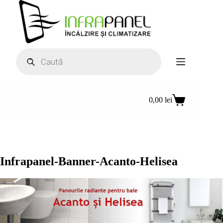
Sari
la
conținut
Products
search
0,00
lei
Coș
de
cumpărături
Infrapanel-Banner-Acanto-Helisea