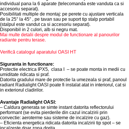
individual pana la 6 aparate (telecomanda este vanduta ca si
accesoriu separat).
Posibilitati multiple de montaj: pe perete cu ajustare verticala
de la 25° la 45° , pe tavan sau pe suport tip stalp portabil
(stalpul este vandut ca si accesoriu separat).
Disponibil in 2 culori, alb si negru mat.
Mai multe detalii despre modul de functionare al panourilor
radiante pentru terase.
Verifică catalogul aparatului OASI HT
Siguranta in functionare:
Protectie electrica IPX5, clasa I – se poate monta in medii cu
umiditate ridicata si praf.
Datorita gradului mare de protectie la umezeala si praf, panoul
radiant Radialight OASI poate fi instalat atat in interiorul, cat si
in exteriorul cladirilor.
Avantaje Radialight OASI:
– Caldura generata se simte instant datorita reflectorului
performant (se evita pierderile din cazul incalzirii prin
convectie: aeroterme sau sisteme de incalzire cu gaz).
– Eficienta energetica ridicata datorita incalzirii tip spot – se
incalzeste doar zona dorita.