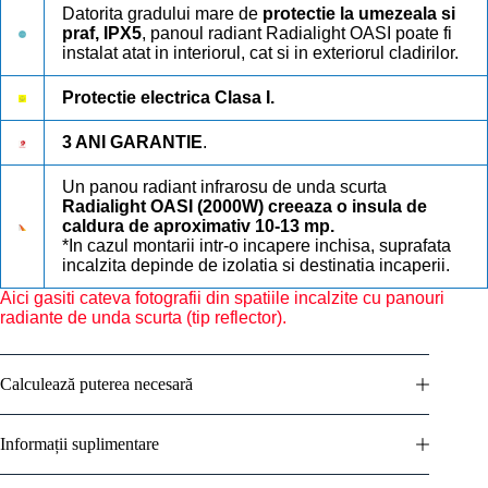
Datorita gradului mare de
protectie la umezeala si
praf, IPX5
, panoul radiant Radialight OASI poate fi
instalat atat in interiorul, cat si in exteriorul cladirilor.
Protectie electrica Clasa I.
3 ANI GARANTIE
.
Un panou radiant infrarosu de unda scurta
Radialight OASI (2000W) creeaza o insula de
caldura de aproximativ 10-13 mp
.
*In cazul montarii intr-o incapere inchisa, suprafata
incalzita depinde de izolatia si destinatia incaperii.
Aici gasiti cateva fotografii din spatiile incalzite cu panouri
radiante de unda scurta (tip reflector).
Calculează puterea necesară
Informații suplimentare