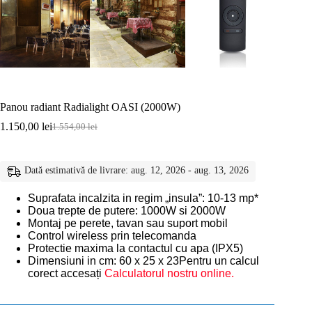
Panou radiant Radialight OASI (2000W)
1.150,00
lei
1.554,00
lei
Prețul
Prețul
inițial
curent
a
este:
fost:
1.150,00 lei.
Dată estimativă de livrare: aug. 12, 2026 - aug. 13, 2026
1.554,00 lei.
Suprafata incalzita in regim „insula”: 10-13 mp*
Doua trepte de putere: 1000W si 2000W
Montaj pe perete, tavan sau suport mobil
Control wireless prin telecomanda
Protectie maxima la contactul cu apa (IPX5)
Dimensiuni in cm: 60 x 25 x 23Pentru un calcul
corect accesați
Calculatorul nostru online.