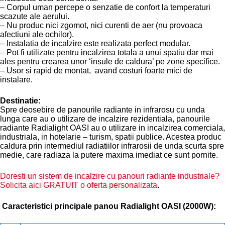
– Corpul uman percepe o senzatie de confort la temperaturi
scazute ale aerului.
– Nu produc nici zgomot, nici curenti de aer (nu provoaca
afectiuni ale ochilor).
– Instalatia de incalzire este realizata perfect modular.
– Pot fi utilizate pentru incalzirea totala a unui spatiu dar mai
ales pentru crearea unor ‘insule de caldura’ pe zone specifice.
– Usor si rapid de montat, avand costuri foarte mici de
instalare.
Destinatie:
Spre deosebire de panourile radiante in infrarosu cu unda
lunga care au o utilizare de incalzire rezidentiala, panourile
radiante Radialight OASI au o utilizare in incalzirea comerciala,
industriala, in hotelarie – turism, spatii publice. Acestea produc
caldura prin intermediul radiatiilor infrarosii de unda scurta spre
medie, care radiaza la putere maxima imediat ce sunt pornite.
Doresti un sistem de incalzire cu panouri radiante industriale?
Solicita aici GRATUIT o oferta personalizata
.
Caracteristici principale panou Radialight OASI (2000W):