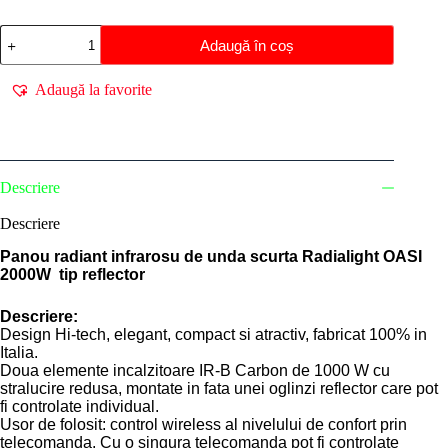
Cantitate
Adaugă în coș
Panou
radiant
Radialight
Adaugă la favorite
OASI
(2000W)
Descriere
Descriere
Panou radiant infrarosu de unda scurta Radialight OASI
2000W tip reflector
Descriere:
Design Hi-tech, elegant, compact si atractiv, fabricat 100% in
Italia.
Doua elemente incalzitoare IR-B Carbon de 1000 W cu
stralucire redusa, montate in fata unei oglinzi reflector care pot
fi controlate individual.
Usor de folosit: control wireless al nivelului de confort prin
telecomanda. Cu o singura telecomanda pot fi controlate