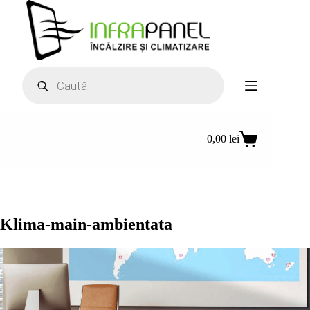
Sari
la
conținut
Products
search
0,00
lei
Coș
de
cumpărături
Klima-main-ambientata