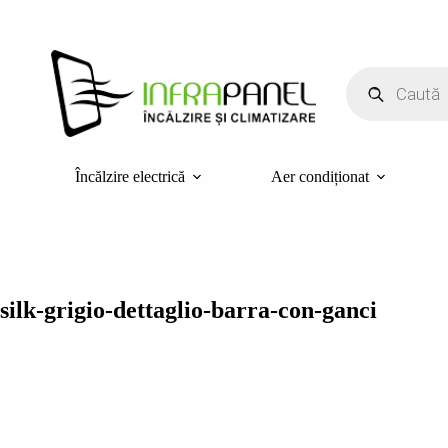
Sari
la
conținut
Products
search
Încălzire electrică
Aer condiționat
silk-grigio-dettaglio-barra-con-ganci