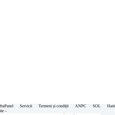
fraPanel
Servicii
Termeni și condiții
ANPC
SOL
Hartă
ite –