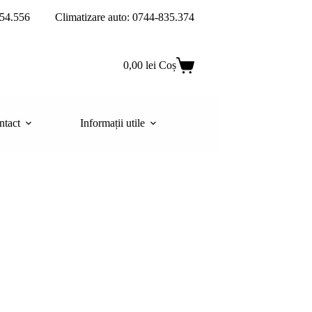
54.556
Climatizare auto: 0744-835.374
0,00
lei
Coș
ntact
Informații utile