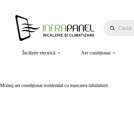
Sari
la
conținut
Products
search
Încălzire electrică
Aer condiționat
Montaj aer condiționat rezidențial cu mascarea tubulaturii
Locație:
Târgu Mureș
Tip Echipament: