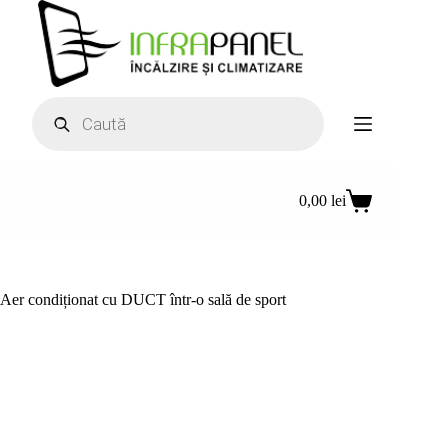
Sari
la
conținut
Products
search
0,00
lei
Coș
de
cumpărături
Aer condiționat cu DUCT într-o sală de sport
Locație:
SkyGym, Târgu Mureș
Tip Echipament: