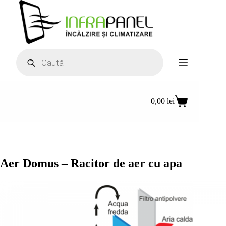
Sari
la
conținut
Products
search
0,00
lei
Coș
de
cumpărături
Aer Domus – Racitor de aer cu apa