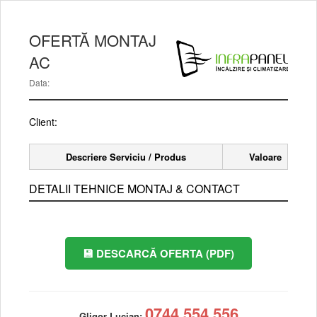
Sari
la
OFERTĂ MONTAJ
conținut
AC
Data:
Client:
Descriere Serviciu / Produs
Valoare
DETALII TEHNICE MONTAJ & CONTACT
💾 DESCARCĂ OFERTA (PDF)
0744 554 556
Gligor Lucian: